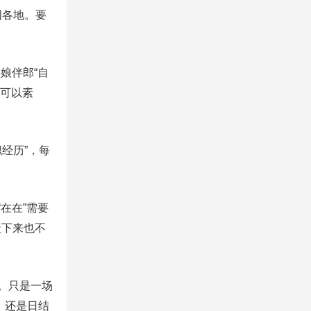
国各地。要
娘伴郎“自
“可以素
经历”，每
在在”需要
天下来也不
。只是一场
，还是日结