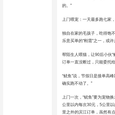
的。”
上门喂宠：一天最多跑七家，
独自在家的毛孩子，吃得饱
乐意买单的“刚需”之一，或许
帮陌生人喂猫，让90后小伙
订单一直没断过，只能委托给
“鱿鱼”说，节假日是接单高
确实跑不动了。”
上门一次，“鱿鱼”要为宠物
公里以内每次30元，5公里
里之外的滨江订单，虽然有点