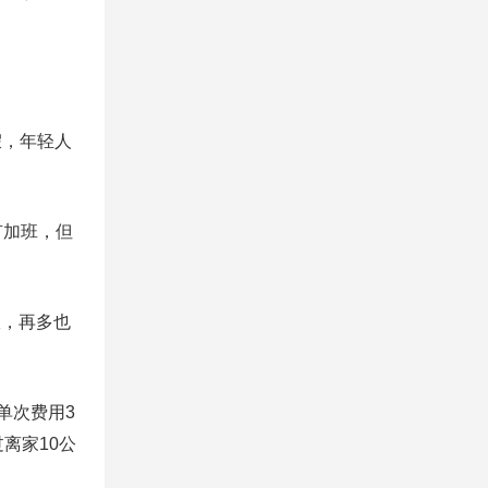
假，年轻人
有加班，但
限，再多也
单次费用3
离家10公