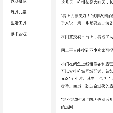
旅游度假
这几天，杭州都是大晴天，长
玩具儿童
“看上去很美好！”被朋友圈
生活工具
手来说，第一步是要置办装备
供求货源
在闲置交易平台上，看透了
网上平台能搜到不少卖家可
小闫在闲鱼上线租赁各种露营
可以安排杭城同城配送。譬如
元/24个小时。其中，包含
盘等。而另一款适合过夜的露
“能不能单件租”“国庆假期后
的提问。