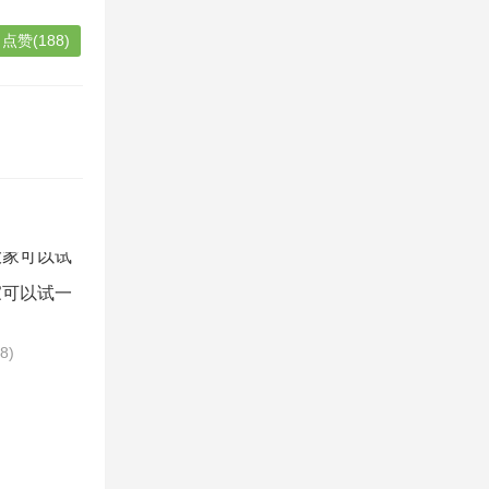
点赞(188)
家可以试一
88)