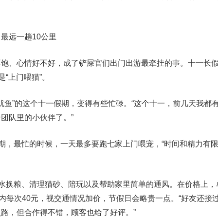
最远一趟10公里
不饱、心情好不好，成了铲屎官们出门出游最牵挂的事。十一长
是“上门喂猫”。
“鱿鱼”的这个十一假期，变得有些忙碌。“这个十一，前几天我都
团队里的小伙伴了。”
峰期，最忙的时候，一天最多要跑七家上门喂宠，“时间和精力有
换水换粮、清理猫砂、陪玩以及帮助家里简单的通风。在价格上，
以内每次40元，视交通情况加价，节假日会略贵一点。“好友还接过
路，但合作得不错，顾客也给了好评。”