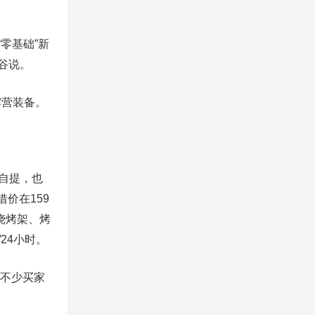
零基础”新
谷说。
露营装备。
自提，也
价在159
烧烤架、烤
24小时。
到不少买家