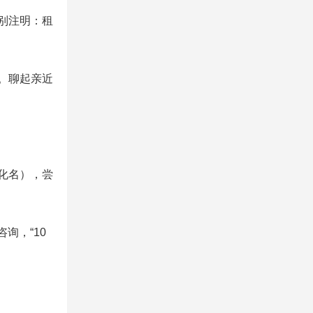
别注明：租
。聊起亲近
（化名），尝
询，“10