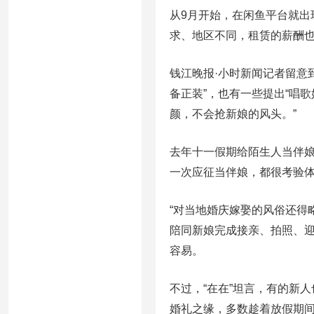
从9月开始，在闲鱼平台就出现
求、地区不同，租赁的薪酬也不
钱江晚报·小时新闻记者留意
备正装”，也有一些提出“唱歌
颜，不会抢新娘的风头。”
去年十一假期给陌生人当伴娘
一次应征当伴娘，都很考验
“对当地婚庆嫁娶的风俗还得
陪同新娘完成接亲、拍照、
容易。
不过，“在在”坦言，有的新
婚礼之缘，多数趁着放假期间