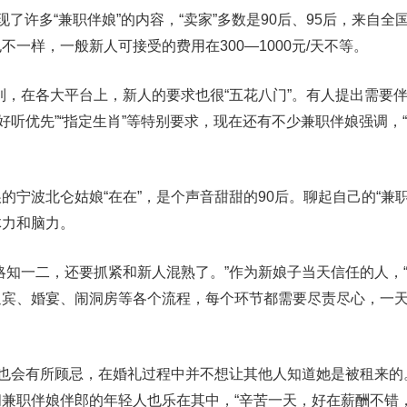
了许多“兼职伴娘”的内容，“卖家”多数是90后、95后，来自全
一样，一般新人可接受的费用在300—1000元/天不等。
到，在各大平台上，新人的要求也很“五花八门”。有人提出需要伴
好听优先”“指定生肖”等特别要求，现在还有不少兼职伴娘强调，
的宁波北仑姑娘“在在”，是个声音甜甜的90后。聊起自己的“兼职
体力和脑力。
略知一二，还要抓紧和新人混熟了。”作为新娘子当天信任的人，“
迎宾、婚宴、闹洞房等各个流程，每个环节都需要尽责尽心，一
人也会有所顾忌，在婚礼过程中并不想让其他人知道她是被租来的
兼职伴娘伴郎的年轻人也乐在其中，“辛苦一天，好在薪酬不错