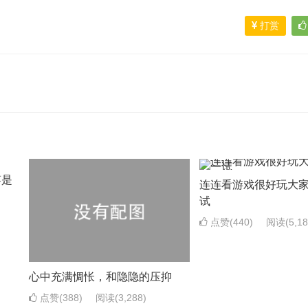
打赏
竿是
连连看游戏很好玩大
试
点赞(440)
阅读
(5,1
心中充满惆怅，和隐隐的压抑
点赞(388)
阅读
(3,288)