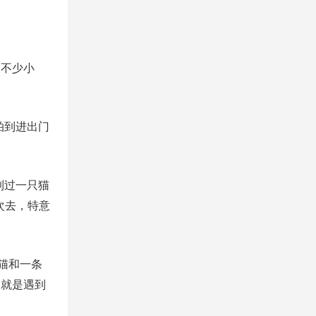
的不少小
拍到进出门
到过一只猫
次去，特意
猫和一条
，就是遇到