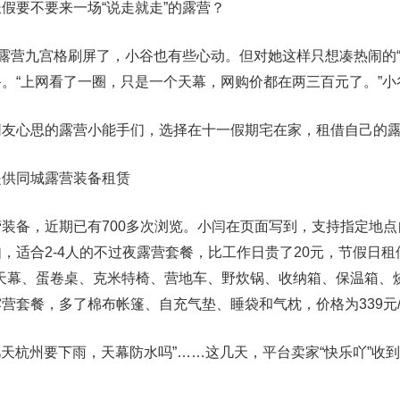
假要不要来一场“说走就走”的露营？
的露营九宫格刷屏了，小谷也有些心动。但对她这样只想凑热闹的“
。“上网看了一圈，只是一个天幕，网购价都在两三百元了。”小
网友心思的露营小能手们，选择在十一假期宅在家，租借自己的
提供同城露营装备租赁
装备，近期已有700多次浏览。小闫在页面写到，支持指定地点
，适合2-4人的不过夜露营套餐，比工作日贵了20元，节假日租借
了天幕、蛋卷桌、克米特椅、营地车、野炊锅、收纳箱、保温箱、
营套餐，多了棉布帐篷、自充气垫、睡袋和气枕，价格为339元/
几天杭州要下雨，天幕防水吗”……这几天，平台卖家“快乐吖”收