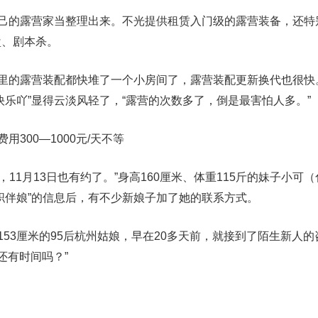
自己的露营家当整理出来。不光提供租赁入门级的露营装备，还特
盘、剧本杀。
家里的露营装配都快堆了一个小房间了，露营装配更新换代也很快
快乐吖”显得云淡风轻了，“露营的次数多了，倒是最害怕人多。”
用300—1000元/天不等
场，11月13日也有约了。”身高160厘米、体重115斤的妹子小可
职伴娘”的信息后，有不少新娘子加了她的联系方式。
153厘米的95后杭州姑娘，早在20多天前，就接到了陌生新人的咨
还有时间吗？”