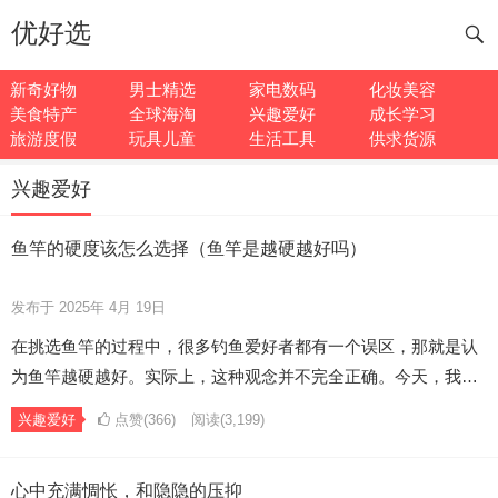
优好选
新奇好物
男士精选
家电数码
化妆美容
美食特产
全球海淘
兴趣爱好
成长学习
旅游度假
玩具儿童
生活工具
供求货源
兴趣爱好
鱼竿的硬度该怎么选择（鱼竿是越硬越好吗）
发布于 2025年 4月 19日
在挑选鱼竿的过程中，很多钓鱼爱好者都有一个误区，那就是认
为鱼竿越硬越好。实际上，这种观念并不完全正确。今天，我…
兴趣爱好
点赞(366)
阅读
(3,199)
心中充满惆怅，和隐隐的压抑