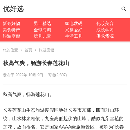
优好选
新奇好物
男士精选
家电数码
化妆美容
美食特产
全球海淘
兴趣爱好
成长学习
旅游度假
玩具儿童
生活工具
供求货源
您的位置
首页
旅游度假
秋高气爽，畅游长春莲花山
发布于 2022年 10月 9日
阅读
(2,607)
秋高气爽，畅游莲花山。
长春莲花山生态旅游度假区地处长春市东部，四面群山环
绕，山水林泉相依，九座高低起伏的山峰，酷似九朵含苞的
莲花，故而得名。它是国家AAAA级旅游景区，被称为“长春