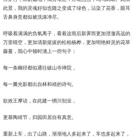
此景，我的灵魂好似也随之变成了绿色，沾染了花香，眼耳
舌鼻身意都似被洗涤净尽。
呼吸着满满的负氧离子，看着这雨后新霁而更加澄澈高远的
万里晴空，更加清新挺拔的松柏杨桦，更加明艳鲜灵的花草
藤蔓，我心中顿时涌上一些句子：
每一条幽径都似通往破山寺禅院，
每一瓣光影都出自林和靖的诗句。
欲效王摩诘，在此建一辋川别业，
更慕陶靖节，归园田居自有真意。
重新上车，出了山路，渐渐地人多起来了，车也多起来了，