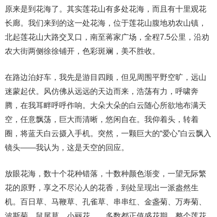
原来是到花海了。其实莲花山有多处花海，而且有十里观花
长廊。我们来到的这一处花海，位于莲花山腹地劝农山镇，
北起莲花山大路交叉口，南至蒋家广场，全程7.5公里，沿劝
农大街两侧徐徐铺开，色彩斑斓，美不胜收。
在路边泊好车，我先是游目四顾，但见周围平野空旷，远山
迷蒙起伏。风仿佛从远远的天边而来，浩荡有力，呼啸奔
腾，在我耳畔呼呼作响。大朵大朵的白云随心所欲地布满天
空，任意飘荡，巨大而清晰，悠闲自在。我仰着头，转着
圈，将蓝天白云摄入手机。突然，一颗巨大的“爱心”白云飘入
镜头——我认为，这是天空的回应。
放眼花海，数十个花种错落，十数种颜色渐变，一望无际繁
花的原野，享之不尽沁人的花香，到处呈现出一派盎然生
机。百日草、马鞭草、孔雀草、串串红、金盏菊、万寿菊、
波斯菊、鼠尾草、小丽花……多数都正值盛花期。整个莲花