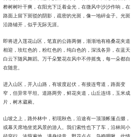
桦树树叶干爽，在阳光下泛着金光，在微风中沙沙作响，在
路面上留下斑驳的阴影，疏密的光斑，像一地碎金子。光斑
沿路铺开，似乎无际无涯。
即将进入莲花山区，笔直的公路两侧，渐渐地有格桑花夹道
相迎，玫红色的，粉红色的，纯白色的，深浅各异，在蓝天
白云下随风舞蹈。万千朵繁花在风中不停摇曳，每一朵都自
在随意。
进入山区，开入山路，有坡度起伏，有接连弯道，路面变
窄，但异常平坦。道路两旁，鲜花夹道，山丘连绵，玉米成
片，树木葳蕤。
山坡之上，路外林中，初现秋色，沿途有一顶顶帐篷点缀，
或幕天席地坐览风景的游人。我们索性也下了车，沿林间小
径穿行，浓荫遍地，满身绿意，野花点点，鸟鸣啁啾。此情