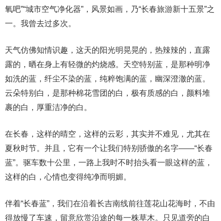
氧吧”“城市空气净化器”，风景如画，乃“长春旅游新十五景”之
一。我曾去过多次。
天气仿佛知情识趣，这天的阳光明晃晃的，热辣辣的，直露
露的，晒在身上有轻微的灼烧感。天空特别蓝，是那种明净
如洗的蓝，纤尘不染的蓝，纯粹饱满的蓝，幽深澄澈的蓝。
云朵特别白，是那种棉花雪团的白，极有质感的白，颜料堆
裹的白，厚重洁净的白。
在长春，这样的晴空，这样的云彩，其实并不难见，尤其在
夏秋时节。并且，它有一个让我们特别骄傲的名字——“长春
蓝”。驱车数十公里，一路上我时不时抬头看一眼这样的蓝，
这样的白，心情也变得纯净而明媚。
伴着“长春蓝”，我们在沿着长吉南线前往莲花山花海时，不由
得放慢了车速，留意欣赏沿途的每一株草木。只见道旁的白