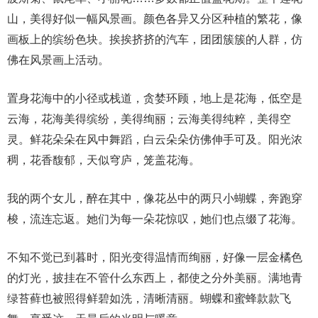
山，美得好似一幅风景画。颜色各异又分区种植的繁花，像
画板上的缤纷色块。挨挨挤挤的汽车，团团簇簇的人群，仿
佛在风景画上活动。
置身花海中的小径或栈道，贪婪环顾，地上是花海，低空是
云海，花海美得缤纷，美得绚丽；云海美得纯粹，美得空
灵。鲜花朵朵在风中舞蹈，白云朵朵仿佛伸手可及。阳光浓
稠，花香馥郁，天似穹庐，笼盖花海。
我的两个女儿，醉在其中，像花丛中的两只小蝴蝶，奔跑穿
梭，流连忘返。她们为每一朵花惊叹，她们也点缀了花海。
不知不觉已到暮时，阳光变得温情而绚丽，好像一层金橘色
的灯光，披挂在不管什么东西上，都使之分外美丽。满地青
绿苔藓也被照得鲜碧如洗，清晰清丽。蝴蝶和蜜蜂款款飞