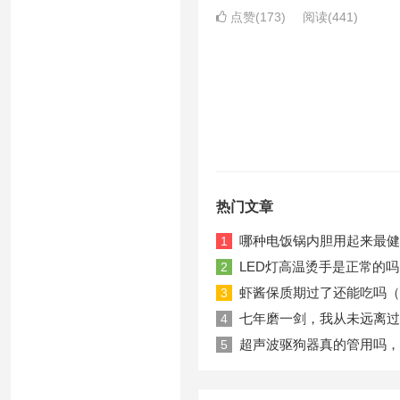
点赞(173)
阅读
(441)
热门文章
哪种电饭锅内胆用起来最健
1
LED灯高温烫手是正常的吗
2
虾酱保质期过了还能吃吗（
3
七年磨一剑，我从未远离过
4
超声波驱狗器真的管用吗，
5