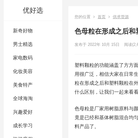
优好选
您的位置
首页
供求货源
色母粒在形成之后和
新奇好物
男士精选
发布于 2022年 10月 15日
阅读
(2,
家电数码
塑料颗粒的功能涵盖了方方
化妆美容
用很广泛，相信大家在日常
粒在形成之后和塑料颗粒在
美食特产
什么区别，让我们一起来看
全球海淘
色母粒是厂家用树脂原料与
兴趣爱好
竟是已经和基体树脂混合均
成长学习
料产品了。