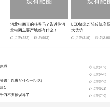
河北电商真的很卷吗？告诉你河
LED隧道灯较传统高
北电商主要产地都有什么！
大优势
点赞(282)
阅读
(993)
点赞(319)
阅读
(2,9
康呢
点赞(959)
点赞(920)
虾酱可以搭配什么一起吃）
点赞(640)
建站
点赞(952)
千万不要被误导了
点赞(740)