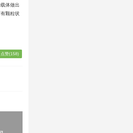
的载体做出
所有颗粒状
点赞(158)