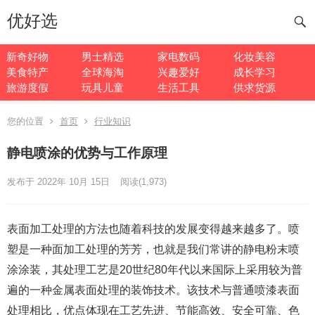
优好选
新奇好物
男士精选
家电数码
化妆美容
美食特产
全球海淘
兴趣爱好
成长学习
旅游度假
玩具儿童
生活工具
供求货源
您的位置
首页
行业知识
静电喷涂的优势与工作原理
发布于 2022年 10月 15日
阅读
(1,973)
表面加工处理的方法也随着科技的发展变得越来越多了。喷
塑是一种面加工处理的芳芳，也就是我们常讲的静电粉末喷
涂涂装，其处理工艺是20世纪80年代以来国际上采用较为普
遍的一种金属表面处理的装饰技术。该技术与普通喷漆表面
处理相比，优点体现在工艺先进、节能高效、安全可靠、色