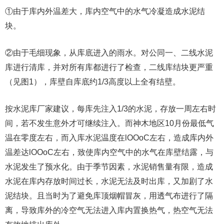
①由于库内外温差大，库内空气中的水气冷凝造成水泥结
块。
②由于毛细现象，从库底进入的雨水。对公同一、二线水泥
库进行清库，并对所有库都进行了检查，二线库结块更严重
（见图1），库壁自库底约1/3高度以上全有结壁。
按水泥库厂家建议，每库先注入1/3的水泥，存放一周左右时
间，若不发生意外才可继续注入。而神木地区10月份最低气
温在零度左右，而入库水泥温度在lOOoC左右，造成库内外
温差达lOOoC左右，致使库内空气中的水气在库壁结露，与
水泥发生了预水化。由于季节因素，水泥销售量有限，造成
水泥在库内存放时间过长，水泥无法及时出库，又加剧了水
泥结块。且当时为了避免库顶烟帽冒灰，用透气布进行了隔
离，导致库外的冷空气无法进入库内置换热气，热空气无法