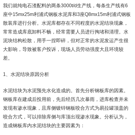
我们就纯电石渣配料的两条3000t/d生产线，每条生产线有6
座中15mx25m利浦式钢板水泥库和3座Q8mx15m利浦式钢板
散装库进行分析。水泥库都存在不同程度的水泥结块现象，
常常造成库底卸料不畅，经常需要人员进行掏堵和清理。水
泥块结构松散，用手一捏即碎，但对正常的水泥发运产生很
大影响，导致被客户投诉，现场人员劳动强度大且环境较
差。
1、水泥结块原因分析
水泥结块为水泥预先水化造成的。首先分析钢板库的因素。
钢板库在建成后投用前，先后经历几次暴雨，进库检查并未
发现有渗水现象，且库侧镀锌钢板咬合方式为易拉罐顶盖的
咬合方式，可以排除库侧与库顶出现渗水现象。分析认为，
造成钢板库内水泥结块的主要因素为：