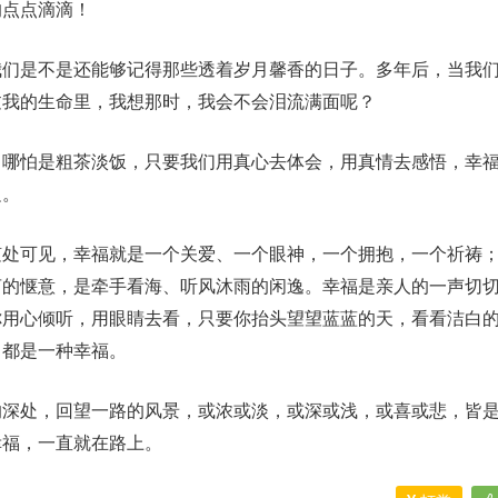
的点点滴滴！
我们是不是还能够记得那些透着岁月馨香的日子。多年后，当我
过我的生命里，我想那时，我会不会泪流满面呢？
，哪怕是粗茶淡饭，只要我们用真心去体会，用真情去感悟，幸
边。
随处可见，幸福就是一个关爱、一个眼神，一个拥抱，一个祈祷
茗的惬意，是牵手看海、听风沐雨的闲逸。幸福是亲人的一声切
你用心倾听，用眼睛去看，只要你抬头望望蓝蓝的天，看看洁白
，都是一种幸福。
的深处，回望一路的风景，或浓或淡，或深或浅，或喜或悲，皆
幸福，一直就在路上。