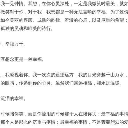
与我一见钟情。我想，在你心灵深处，一定是我微笑时最美，就
的微笑对于你，对于我，我想都是一种无法言喻的幸福。为了这
我如今美丽的容颜、成熟的韵律、澄澈的心扉，以及厚重的希望
、孤独的灵魂和唯美的诗行。
待，幸福万千。
相互想念更是一种幸福。
我，我凝视着你。我一次次的遥望远方，我的目光穿越千山万水
你的眼睛，传递到你的心灵。虽然我们遥远相隔，却永远温暖。
种流泪的幸福。
的时候陪你笑，而是你流泪的时候那个人在陪你哭；最幸福的事
时那个人是那么的沉重与疼惜；最幸福的事情，不是轰轰烈烈的