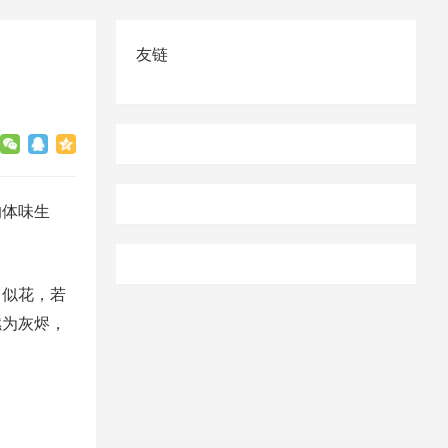
友链
的体味生
，似花，若
燃为灰烬，