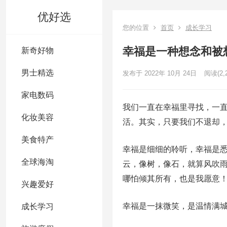
优好选
您的位置
首页
成长学习
幸福是一种想念和被
新奇好物
男士精选
发布于 2022年 10月 24日
阅读
(2,
家电数码
我们一直在幸福里寻找，一
化妆美容
活。其实，只要我们不退却
美食特产
幸福是细细的聆听，幸福是
全球海淘
云，像树，像石，就算风吹
哪怕倾其所有，也是我愿意
兴趣爱好
幸福是一抹微笑，是温情满
成长学习