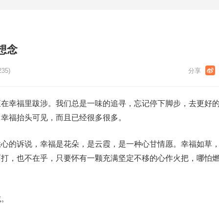
想念
235)
直在幸福里跋涉。我们总是一味的追寻，忘记停下脚步，去更好
，幸福抬头可见，而且已经很多很多。
悉心的诉说，幸福是花朵，是云霞，是一种心甘情愿。幸福如草
雨打，也不在乎，只要怀有一颗充满坚定不移的心作火把，哪怕
！
城。