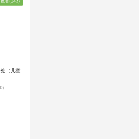
点赞(143)
好处（儿童
）
70)