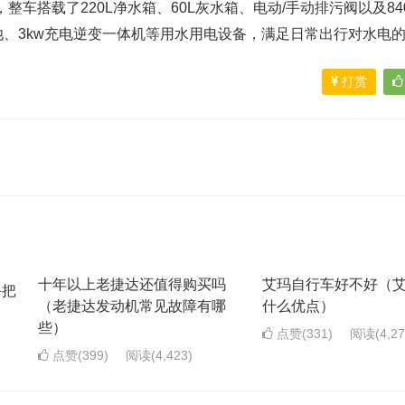
，整车搭载了220L净水箱、60L灰水箱、电动/手动排污阀以及8
电池、3kw充电逆变一体机等用水用电设备，满足日常出行对水电
打赏
十年以上老捷达还值得购买吗
艾玛自行车好不好（
手把
（老捷达发动机常见故障有哪
什么优点）
些）
点赞(331)
阅读
(4,2
点赞(399)
阅读
(4,423)