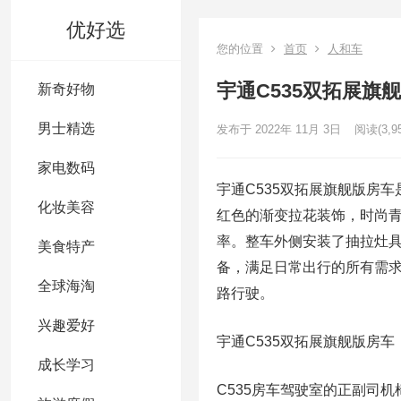
优好选
您的位置
首页
人和车
宇通C535双拓展旗
新奇好物
男士精选
发布于 2022年 11月 3日
阅读
(3,9
家电数码
宇通C535双拓展旗舰版房
化妆美容
红色的渐变拉花装饰，时尚
率。整车外侧安装了抽拉灶
美食特产
备，满足日常出行的所有需求。
全球海淘
路行驶。
兴趣爱好
宇通C535双拓展旗舰版房车
成长学习
C535房车驾驶室的正副司