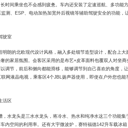
，长时间乘坐也不会感到疲惫。车内还安装了定速巡航、多功能
压监测、ESP、电动加热加宽外后视镜等辅助驾驶安全的功能，
驾驶室
简洁明朗的北欧现代设计风格，融入多处细节造型设计，配合上大
轻奢的家居氛围。会客区采用的是布艺+皮革面料包覆双人对坐商
可以调节，前后和侧向都能滑移，能够调节到自己喜欢的角度，
互联网液晶电视，乘客区4个JBL扬声器使用，即使在户外您也能
生活区
水槽，水龙头是三水水龙头，将冷水、热水和纯净水这三个功能集
车内空间的利用率。还有大宇微波炉，赛特福德142升车载冰箱