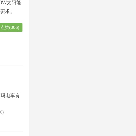
40W太阳能
的要求。
点赞(306)
艾玛电车有
70)