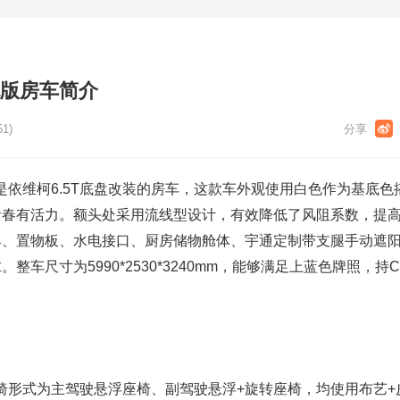
舰版房车简介
51)
车是依维柯6.5T底盘改装的房车，这款车外观使用白色作为基底色
青春有活力。额头处采用流线型设计，有效降低了风阻系数，提
具、置物板、水电接口、厨房储物舱体、宇通定制带支腿手动遮
整车尺寸为5990*2530*3240mm，能够满足上蓝色牌照，持
机椅形式为主驾驶悬浮座椅、副驾驶悬浮+旋转座椅，均使用布艺+