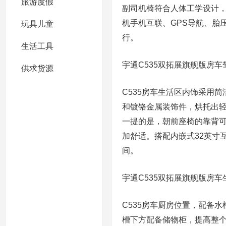
旅游度假
副司机椅符合人体工学设计
机手机互联、GPS导航、胎
玩具儿童
行。
生活工具
宇通C535双拓展旗舰版房车
供求货源
C535房车生活区内饰采用
和镀铬金属装饰件，烘托出
一提的是，朝前座椅的靠背
加舒适。搭配内嵌式32英寸
间。
宇通C535双拓展旗舰版房车
C535房车厨房位置，配备
槽下方配备储物柜，提高整个