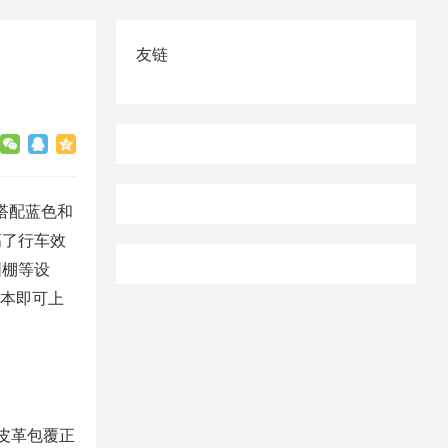
友链
搭配蓝色和
高了行车效
阳棚等设
C本即可上
皮革包覆正