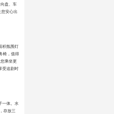
方向盘、车
让您安心出
面积氛围灯
务椅，值得
让您乘坐更
享受追剧时
于一体。水
，存放三