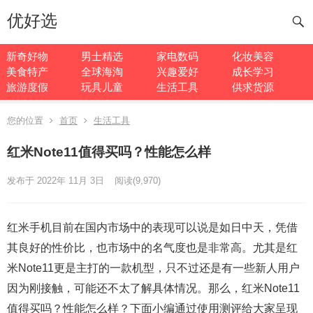
优好选
新奇好物
男士精选
家电数码
化妆美容
美食特产
全球海淘
兴趣爱好
成长学习
旅游度假
玩具儿童
生活工具
供求货源
您的位置
首页
生活工具
红米Note11值得买吗？性能怎么样
发布于 2022年 11月 3日
阅读
(9,970)
红米手机目前在国内市场中的表现可以说是如日中天，凭借
其良好的性价比，也市场中的名气度也是非常高。尤其是红
米Note11更是主打的一款机型，只不过还是有一些新人用户
因为刚接触，可能还不太了解具体情况。那么，红米Note11
值得买吗？性能怎么样？下面小编通过使用测评给大家呈现