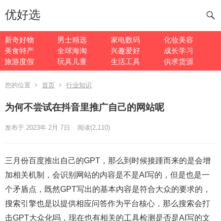
优好选
新奇好物
男士精选
家电数码
化妆美容
美食特产
全球海淘
兴趣爱好
成长学习
旅游度假
玩具儿童
生活工具
供求货源
您的位置
首页
行业知识
为何不尝试在抖音里推广自己的网站呢
发布于 2023年 2月 7日
阅读
(2,110)
三月份百度推出自己的GPT，那么到时候接踵而来的是会增
加相关机制，会识别网站的内容是不是AI写的，但是也是一
个矛盾点，既然GPT写出的基本内容是符合大众的要求的，
搜索引擎也是以提供相应问答作为平台核心，那么搜索会打
击GPT大众化吗，现在也有相关的工具检测是否是AI写的文