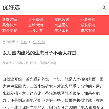
优好选
新奇好物
男士精选
家电数码
化妆美容
美食特产
全球海淘
兴趣爱好
成长学习
旅游度假
玩具儿童
生活工具
供求货源
您的位置
首页
行业知识
以后国内建站的生态日子不会太好过
发布于 2023年 2月 10日
阅读
(2,045)
自创业开始，首先遇到的第一个坑，就是人才招聘方面，因
为种种原因吧，三线小城确实人才流失严重，当地的人用起
来就差强人意，这点比一些沿海地区就差很多，如果有能
力，还是到沿海地区创业更好一些，如果你想创业或正在创
业，不建议你用当地的人，因为百分之80的当地人都衣食无