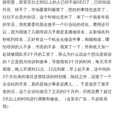
路明显，群里百分之80以上的人已经不做SEO了，已经转战
抖音、快手了，市场萎靡到极致了，想好的事情也放弃了，
往往不出意外的话，这个时候出意外了，来了一个很多年前
的学员，突然要委托我去接手一个行业站的优化，费用还可
以，因为我做了几期培训几乎都是直播做排名，从新域名到
秒收到排名，正好有这一个机会去做这件事，相辅相成，哪
怕培训的人不多，书卖的不多，我算了一下，所有收入加一
起就够团队开2个月的工资了，那么为什么说这个想法是错误
的？正是因为培训和接单，导致我有2个月的时间，每天浑浑
噩噩，晚上开课到11点，12点到家，早上起不来，这中间的
2个月自身的项目进度耽误的特别慢，除此之外，还接了一个
企业站的开发，真的是钱少事多还磨人。。于是放弃了接开
发的活，这个企业站做完了之后的2个月内，仍然花费了超过
3天以上的时间进行调整和修改。（这里非广告，不必联系
我）