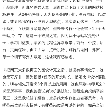
开始工作后最头疼的就是项目逻辑问题，起初也招聘了一个
产品经理，但真的差强人意，后面自己下载了大量的网站模
板程序，从0开始捋顺，因为我所处的行业，没有网站可以借
鉴，或者说我的行业没有大型站点，其实说到这里，也是一
个商机，互联网收紧是必然，但未来各行业还会留下1-2个头
部站点生存，这是一个破局之道。因为从小做站就是野路
子，学习用蓝狐，摹客的过程也异常艰辛，前台，中控，后
台，页面逻辑，页面关系，点击跳转，跳转后返回，弹窗，
每一个细节都要去敲定，这让我深感焦虑。
UI把网页大多数页面的图设计完之后，就没有事情做了，这
也无可厚非，因为模板+程序的开发时长，是远比UI设计要慢
的，UI会领先开发岗3个月以上的周期，这也导致中间UI这个
岗无所事事，我也曾尝试劝说扩展技能，但很难劝想躺平的
员工，这里我总结了经验，就是绝大多数创业者要思考，有
哪些岗位值得去招聘，有哪些岗位是可以外包的，如果当初