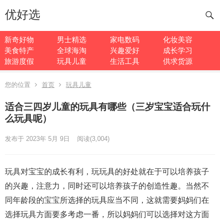
优好选
新奇好物
男士精选
家电数码
化妆美容
美食特产
全球海淘
兴趣爱好
成长学习
旅游度假
玩具儿童
生活工具
供求货源
您的位置
首页
玩具儿童
适合三四岁儿童的玩具有哪些（三岁宝宝适合玩什
么玩具呢）
发布于 2023年 5月 9日
阅读
(3,004)
玩具对宝宝的成长有利，玩玩具的好处就在于可以培养孩子
的兴趣，注意力，同时还可以培养孩子的创造性趣。当然不
同年龄段的宝宝所选择的玩具应当不同，这就需要妈妈们在
选择玩具方面要多考虑一番，所以妈妈们可以选择对这方面