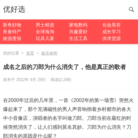
优好选
新奇好物
男士精选
家电数码
化妆美容
美食特产
全球海淘
兴趣爱好
成长学习
旅游度假
玩具儿童
生活工具
供求货源
您的位置
首页
娱乐休闲
成名之后的刀郎为什么消失了，他是真正的歌者
发布于 2022年 9月 29日
阅读
(2,248)
在2000年过后的几年里，一首《2002年的第一场雪》突然火
爆起来了，那个充满磁性的男人声音响彻着乡村都市的各大
中小音像店，演唱者的名字叫做刀郎。刀郎当初在最红的时
候突然消失了，让人们感到莫名其妙。刀郎为什么消失？刀
郎消失的原因是什么呢？