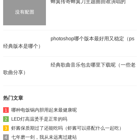
蝉翼传奇蝉翼刀主题曲由谁演唱的
photoshop哪个版本最好用又稳定（ps
经典版本是哪个）
经典歌曲音乐包去哪里下载呢（一些老
歌曲分享）
热门文章
哪种电饭锅内胆用起来最健康呢
1
LED灯高温烫手是正常的吗
2
虾酱保质期过了还能吃吗（虾酱可以搭配什么一起吃）
3
七年磨一剑，我从未远离过建站
4