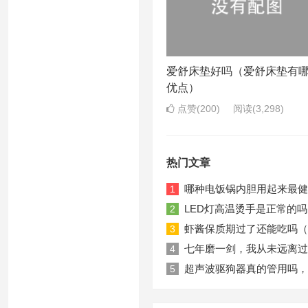
爱舒床垫好吗（爱舒床垫有
优点）
点赞(200)
阅读
(3,298)
热门文章
哪种电饭锅内胆用起来最健
1
LED灯高温烫手是正常的吗
2
虾酱保质期过了还能吃吗（
3
七年磨一剑，我从未远离过
4
超声波驱狗器真的管用吗，
5