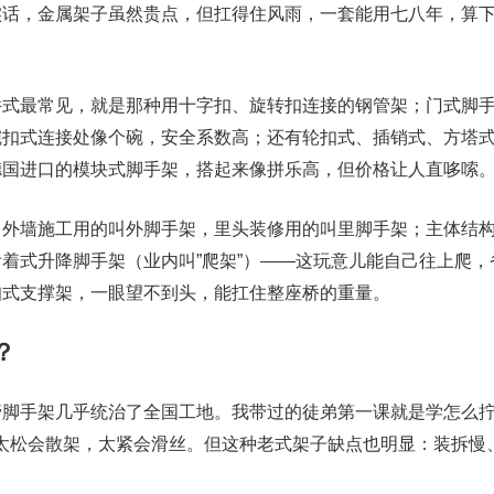
实话，金属架子虽然贵点，但扛得住风雨，一套能用七八年，算
件式最常见，就是那种用十字扣、旋转扣连接的钢管架；门式脚
碗扣式连接处像个碗，安全系数高；还有轮扣式、插销式、方塔
德国进口的模块式脚手架，搭起来像拼乐高，但价格让人直哆嗦
。外墙施工用的叫外脚手架，里头装修用的叫里脚手架；主体结
着式升降脚手架（业内叫”爬架”）——这玩意儿能自己往上爬，
扣式支撑架，一眼望不到头，能扛住整座桥的重量。
？
管脚手架几乎统治了全国工地。我带过的徒弟第一课就是学怎么
之间，太松会散架，太紧会滑丝。但这种老式架子缺点也明显：装拆慢