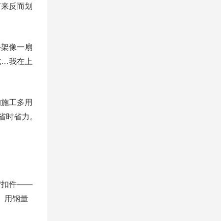
下来反而划
手架像一扇
式…我在上
。
构施工多用
省时省力。
拧扣件——
、用钢量