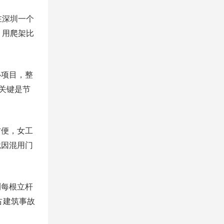
在深圳一个
，用爬架比
心项目，整
关键是节
方便，女工
就因混用门
测每根立杆
占建筑事故