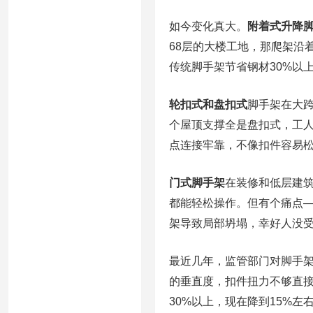
如今变化真大。
附着式升降
68层的大楼工地，那爬架沿
传统脚手架节省钢材30%以
轮扣式和盘扣式
脚手架在大
个屋顶支撑全是盘扣式，工人
点连接牢靠，不像扣件容易
门式脚手架
在装修和低层建
都能轻松操作。但有个痛点
架导致局部坍塌，幸好人没
最近几年，监管部门对脚手
的垂直度，扣件扭力不够直接
30%以上，现在降到15%