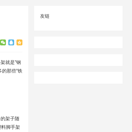
友链
架就是”钢
的那些”铁
搭的架子随
塑料脚手架