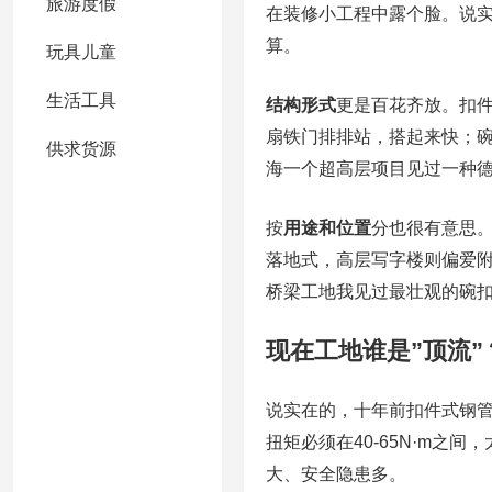
旅游度假
在装修小工程中露个脸。说
算。
玩具儿童
生活工具
结构形式
更是百花齐放。扣
扇铁门排排站，搭起来快；
供求货源
海一个超高层项目见过一种
按
用途和位置
分也很有意思
落地式，高层写字楼则偏爱附
桥梁工地我见过最壮观的碗
现在工地谁是”顶流”
说实在的，十年前扣件式钢
扭矩必须在40-65N·m
大、安全隐患多。