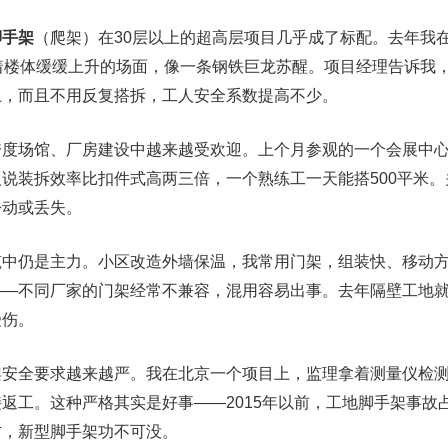
脚手架
（爬架）在30层以上的超高层项目几乎成了标配。去年我
着楼体缓缓上升的场面，像一条钢铁巨龙苏醒。项目经理告诉我
上，而且不用反复搭拆，工人安全系数提高不少。
跨度场馆、厂房建设中越来越受欢迎。上个月参观的一个会展中
说装拆效率比扣件式高两三倍，一个熟练工一天能搭500平米。
松动或丢失。
筑中仍是主力。小区改造外墙保温，我常用门架，组装快、移动
——不同厂家的门架经常不兼容，混用容易出事。去年隔壁工地
受伤。
架安全要求越来越严。我在北京一个项目上，监理拿着测量仪检
返工。这种严格其实是好事——2015年以前，工地脚手架事故
左右，新型脚手架功不可没。