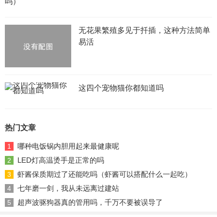
吗）
无花果繁殖多见于扦插，这种方法简单
易活
这四个宠物猫你都知道吗
热门文章
哪种电饭锅内胆用起来最健康呢
1
LED灯高温烫手是正常的吗
2
虾酱保质期过了还能吃吗（虾酱可以搭配什么一起吃）
3
七年磨一剑，我从未远离过建站
4
超声波驱狗器真的管用吗，千万不要被误导了
5