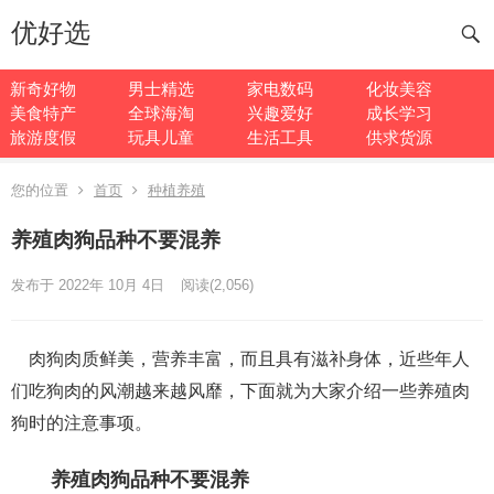
优好选
新奇好物
男士精选
家电数码
化妆美容
美食特产
全球海淘
兴趣爱好
成长学习
旅游度假
玩具儿童
生活工具
供求货源
您的位置
首页
种植养殖
养殖肉狗品种不要混养
发布于 2022年 10月 4日
阅读
(2,056)
肉狗肉质鲜美，营养丰富，而且具有滋补身体，近些年人
们吃狗肉的风潮越来越风靡，下面就为大家介绍一些养殖肉
狗时的注意事项。
养殖肉狗品种不要混养