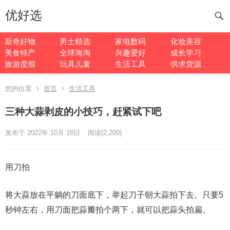
优好选
新奇好物
男士精选
家电数码
化妆美容
美食特产
全球海淘
兴趣爱好
成长学习
旅游度假
玩具儿童
生活工具
供求货源
您的位置
首页
生活工具
三种大蒜剥皮的小技巧，赶紧试下吧
发布于 2022年 10月 18日
阅读
(2,200)
用刀拍
将大蒜放在平躺的刀面底下，举起刀子朝大蒜拍下去。只要5
秒钟左右，用刀面把蒜瓣拍个两下，就可以把蒜头拍扁。