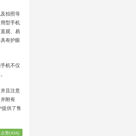
以及拍照等
耐用型手机
洁直观、易
择具有护眼
能手机不仅
捷。
，并且注意
，并附有
户提供了售
点赞(434)