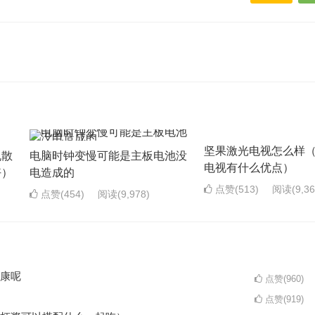
坚果激光电视怎么样
机散
电脑时钟变慢可能是主板电池没
电视有什么优点）
好）
电造成的
点赞(513)
阅读
(9,3
点赞(454)
阅读
(9,978)
康呢
点赞(960)
点赞(919)