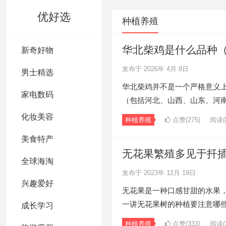
优好选
种植养殖
华北柴鸡是什么品种
新奇好物
发布于 2026年 4月 8日
男士精选
华北柴鸡并不是一个严格意义
家电数码
（包括河北、山西、山东、河
化妆美容
种植养殖
点赞(275)
阅读
(
美食特产
无花果繁殖多见于扦
全球海淘
发布于 2023年 12月 19日
兴趣爱好
无花果是一种口感甘甜的水果
一讲无花果树的种植要注意哪
成长学习
种植养殖
点赞(333)
阅读
(