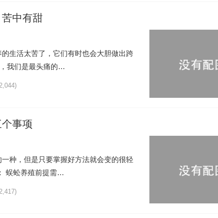
，苦中有甜
养的生活太苦了，它们有时也会大胆做出跨
候，我们是最头痛的…
2,044)
三个事项
的一种，但是只要掌握好方法就会变的很轻
： 蜈蚣养殖前提需…
2,417)