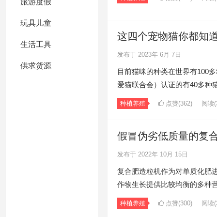
旅游度假
玩具儿童
这四个宠物猫你都知
生活工具
发布于 2023年 6月 7日
供求货源
目前猫咪的种类在世界有100多
爱猫联合会）认证的有40多种
种植养殖
点赞(362)
阅读
(
假冒伪劣低质量的复
发布于 2022年 10月 15日
复合肥造粒机作为对单质化肥
作物生长提供比较均衡的多种
种植养殖
点赞(300)
阅读
(