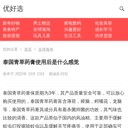
优好选
新奇好物
男士精选
家电数码
化妆美容
美食特产
全球海淘
兴趣爱好
成长学习
旅游度假
玩具儿童
生活工具
供求货源
您的位置
首页
全球海淘
泰国青草药膏使用后是什么感觉
发布于 2022年 10月 13日
阅读
(6,015)
泰国青草药膏保质期为3年，其产品质量安全可靠，可以放心
购买使用的，泰国青草药膏富含薄荷，樟脑，鳄嘴花，龙脑
等，泰国青草药膏其成分具有着杀菌抑菌的功效，其气味也
比较的清香。这款产品类似于国内的风油精。主要用于缓解
蚊虫叮咬驱除蚊虫以及缓解关节疼痛等，使用于足部确实可