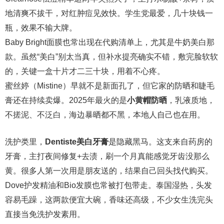
地清爽不拔干，对红肿痘见效快。学生党最爱，几十块钱一
瓶，效果不输大牌。
Baby Bright面膜也常出现在代购清单上，尤其是牛奶美白那
款。虽然“美白”别太当真，但补水提亮确实不错，敷完脸软软
的，关键一盒十片才二三十块，用着不心疼。
蜜丝婷（Mistine）早就不是新面孔了，但它家的防晒和睫毛
膏还在持续卖爆。2025年最火的是
小黄帽防晒
，乳液质地，
不搓泥、不泛白，海边暴晒都不黑，本地人自己也在用。
洗护类里，
Dentiste美白牙膏
是隐藏黑马。这支来自药房的
牙膏，主打夜间修复+去渍，刷一个月真能感觉牙齿没那么
黄。很多人第一次用是朋友送的，结果自己回头找代购买。
Dove护发精油和Bio发膜也常被打包带走。泰国湿热，头发
容易毛躁，这两款便宜大碗，香味还高级，不少女生洗完头
直接当免洗护发素用。