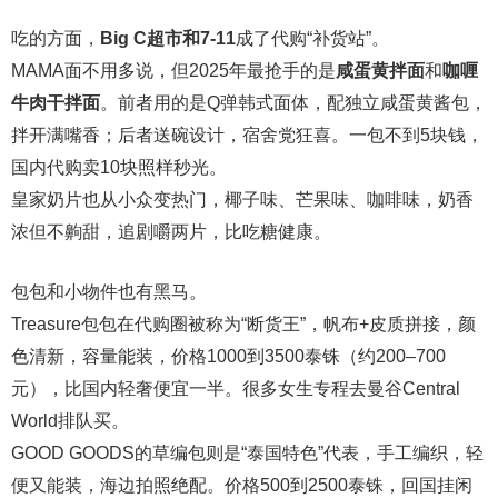
吃的方面，
Big C超市和7-11
成了代购“补货站”。
MAMA面不用多说，但2025年最抢手的是
咸蛋黄拌面
和
咖喱
牛肉干拌面
。前者用的是Q弹韩式面体，配独立咸蛋黄酱包，
拌开满嘴香；后者送碗设计，宿舍党狂喜。一包不到5块钱，
国内代购卖10块照样秒光。
皇家奶片也从小众变热门，椰子味、芒果味、咖啡味，奶香
浓但不齁甜，追剧嚼两片，比吃糖健康。
包包和小物件也有黑马。
Treasure包包在代购圈被称为“断货王”，帆布+皮质拼接，颜
色清新，容量能装，价格1000到3500泰铢（约200–700
元），比国内轻奢便宜一半。很多女生专程去曼谷Central
World排队买。
GOOD GOODS的草编包则是“泰国特色”代表，手工编织，轻
便又能装，海边拍照绝配。价格500到2500泰铢，回国挂闲