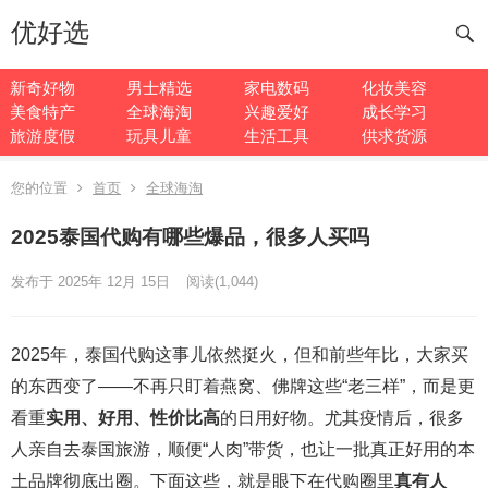
优好选
新奇好物
男士精选
家电数码
化妆美容
美食特产
全球海淘
兴趣爱好
成长学习
旅游度假
玩具儿童
生活工具
供求货源
您的位置
首页
全球海淘
2025泰国代购有哪些爆品，很多人买吗
发布于 2025年 12月 15日
阅读
(1,044)
2025年，泰国代购这事儿依然挺火，但和前些年比，大家买
的东西变了——不再只盯着燕窝、佛牌这些“老三样”，而是更
看重
实用、好用、性价比高
的日用好物。尤其疫情后，很多
人亲自去泰国旅游，顺便“人肉”带货，也让一批真正好用的本
土品牌彻底出圈。下面这些，就是眼下在代购圈里
真有人