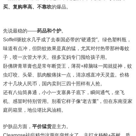
买、复购率高、不靠吹
的爆品。
先说最稳的——
药品和个护
。
Soffell驱蚊水几乎成了去泰国必带的“硬通货”。绿色塑料瓶，
味道有点冲，但防蚊效果是真的猛，尤其对付热带那种毒蚊
子，喷一次管大半天。很多宝妈专门囤给孩子用。
卧佛牌青草膏也是常年断货王，薄荷+樟脑味一闻就提神，蚊
虫叮咬、头晕、肌肉酸痛抹一点，清凉感直冲天灵盖。价格
才十几块人民币，国内卖到三四十照样有人抢。
还有八仙筒鼻通，小小一支塞鼻子底下，瞬间通气，坐飞
机、感冒时特别管用。别看它样子像“老古董”，但在东南亚家
庭药箱里，地位堪比风油精。
护肤品方面，
平价猛货
是主力。
Clearnose祛痘精华这两年突然火了，主打水杨酸+茶树，质