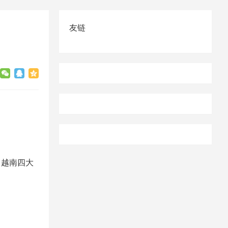
友链
。
出越南四大