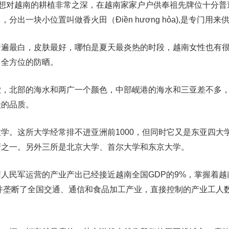
思想对越南的耕植非常之深，在越南家家户户供奉祖先牌位十分普
出一块小位置叫做香火田（Điền hương hỏa),是专门用来
普遍最白，皮肤最好，哪怕是夏天最炎热的时段，越南女性也有
，全方位的防晒。
澈，北部的海水和两广一个颜色，中部岘港的海水和三亚差不多
级的品质。
学。这所大学经常排不进亚洲前1000，但同时它又是东亚四大
府之一。另外三所是北京大学、首尔大学和东京大学。
人民军运营的产业产出已经接近越南全国GDP的9%，掌握着越
，并垄断了全国交通、通信和食品加工产业，直接控制的产业工人