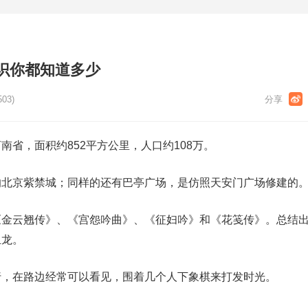
识你都知道多少
503)
南省，面积约852平方公里，人口约108万。
的北京紫禁城；同样的还有巴亭广场，是仿照天安门广场修建的
《金云翘传》、《宫怨吟曲》、《征妇吟》和《花笺传》。总结
玉龙。
行，在路边经常可以看见，围着几个人下象棋来打发时光。