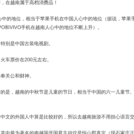
牌，在越南属于高档消费品！
南人心中的地位，相当于苹果手机在中国人心中的地位（据说，苹果
PO和VIVO手机在越南人心中的地位不断上升）。
，特别是中国古装电视剧。
火车票价在200元左右。
供奉关公和财神。
同的是，越南的中秋节是儿童的节日，相当于中国的六一儿童节
学中文的外国人中算是比较好的，所以去越南旅游不用担心语言
，其中最为著名的南越国开国君主赵佗是恒山郡真定（现石家庄