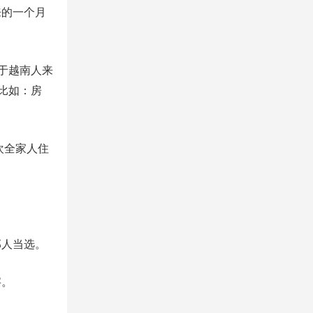
来的一个月
于越南人来
比如：房
欢全家人住
部人当选。
字。