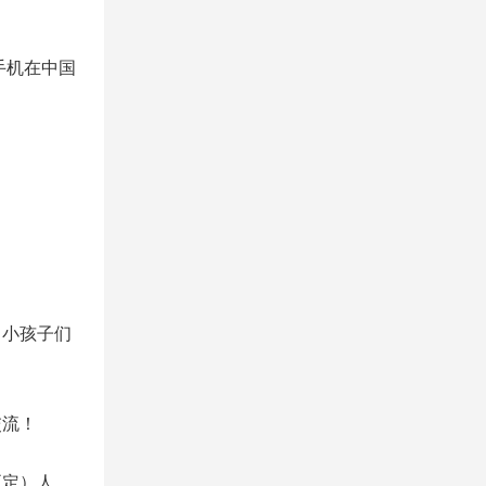
手机在中国
。小孩子们
交流！
正定）人。