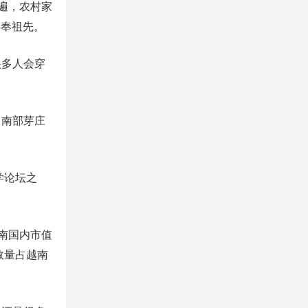
遍，农村家
供奉祖先。
很多人会穿
，南部芽庄
学论坛之
南国内市值
数量占越南