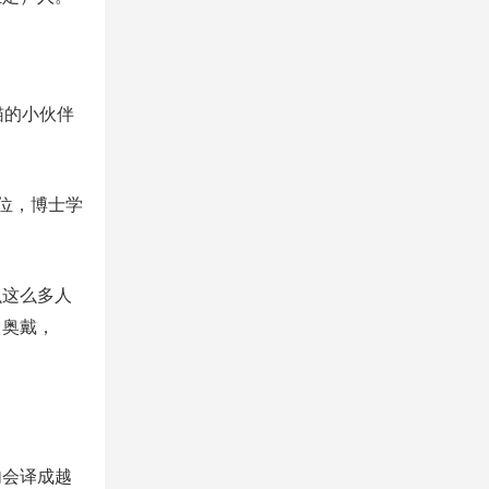
猫的小伙伴
位，博士学
么这么多人
叫奥戴，
内会译成越