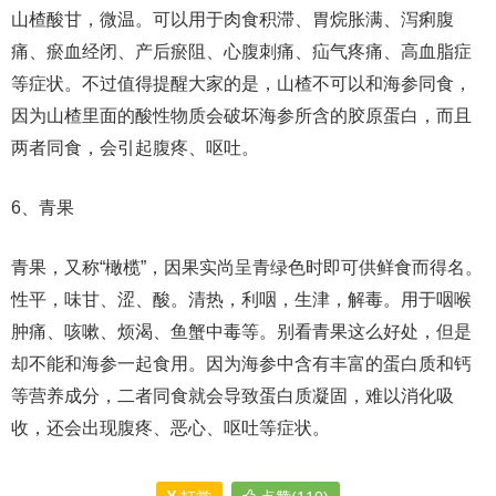
山楂酸甘，微温。可以用于肉食积滞、胃烷胀满、泻痢腹
痛、瘀血经闭、产后瘀阻、心腹刺痛、疝气疼痛、高血脂症
等症状。不过值得提醒大家的是，山楂不可以和海参同食，
因为山楂里面的酸性物质会破坏海参所含的胶原蛋白，而且
两者同食，会引起腹疼、呕吐。
6、青果
青果，又称“橄榄”，因果实尚呈青绿色时即可供鲜食而得名。
性平，味甘、涩、酸。清热，利咽，生津，解毒。用于咽喉
肿痛、咳嗽、烦渴、鱼蟹中毒等。别看青果这么好处，但是
却不能和海参一起食用。因为海参中含有丰富的蛋白质和钙
等营养成分，二者同食就会导致蛋白质凝固，难以消化吸
收，还会出现腹疼、恶心、呕吐等症状。