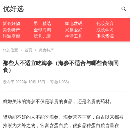
优好选
新奇好物
男士精选
家电数码
化妆美容
美食特产
全球海淘
兴趣爱好
成长学习
旅游度假
玩具儿童
生活工具
供求货源
您的位置
首页
美食特产
那些人不适宜吃海参（海参不适合与哪些食物同
食）
发布于 2022年 10月 15日
阅读
(1,958)
鲜嫩美味的海参不仅是珍贵的食品，还是名贵的药材。
肾功能不好的人不能吃海参。海参营养丰富，自古以来都被
推崇为大补之物，它富含蛋白质，很多品种蛋白质含量在