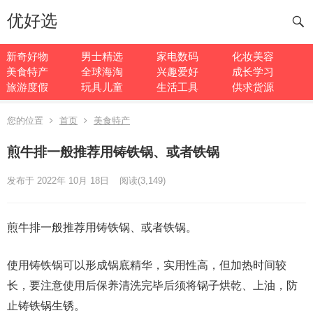
优好选
新奇好物
男士精选
家电数码
化妆美容
美食特产
全球海淘
兴趣爱好
成长学习
旅游度假
玩具儿童
生活工具
供求货源
您的位置
首页
美食特产
煎牛排一般推荐用铸铁锅、或者铁锅
发布于 2022年 10月 18日
阅读
(3,149)
煎牛排一般推荐用铸铁锅、或者铁锅。
使用铸铁锅可以形成锅底精华，实用性高，但加热时间较
长，要注意使用后保养清洗完毕后须将锅子烘乾、上油，防
止铸铁锅生锈。