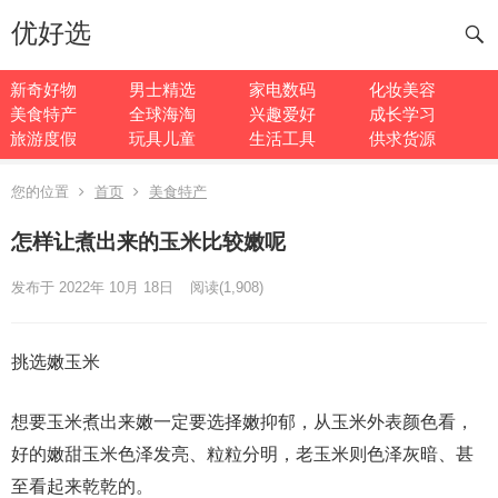
优好选
新奇好物
男士精选
家电数码
化妆美容
美食特产
全球海淘
兴趣爱好
成长学习
旅游度假
玩具儿童
生活工具
供求货源
您的位置
首页
美食特产
怎样让煮出来的玉米比较嫩呢
发布于 2022年 10月 18日
阅读
(1,908)
挑选嫩玉米
想要玉米煮出来嫩一定要选择嫩抑郁，从玉米外表颜色看，
好的嫩甜玉米色泽发亮、粒粒分明，老玉米则色泽灰暗、甚
至看起来乾乾的。