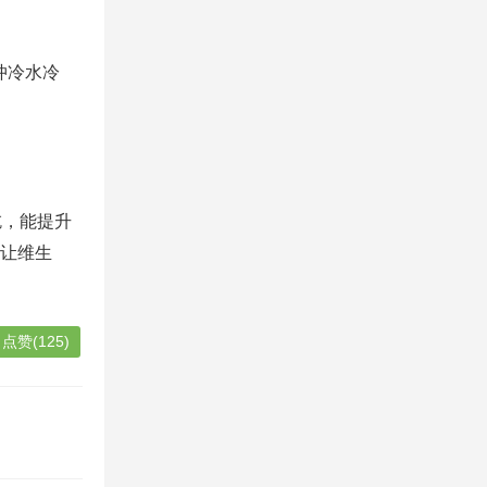
冲冷水冷
吃，能提升
会让维生
点赞(125)