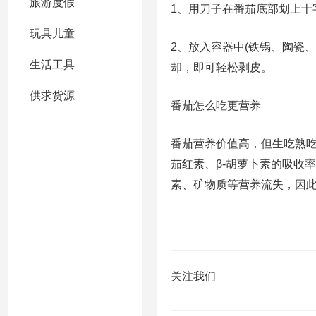
旅游度假
1、用刀子在番茄底部划上十
玩具儿童
2、放入容器中(铁锅、陶瓷
生活工具
却，即可轻松剥皮。
供求货源
番茄怎么吃更营养
番茄营养价值高，但生吃熟
茄红素、β-胡萝卜素的吸收
素、矿物质等营养流失，因
关注我们