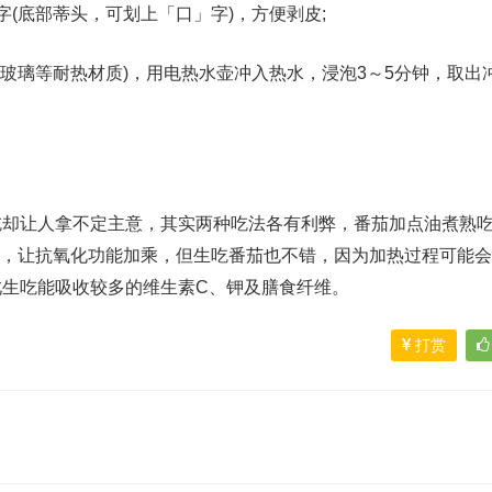
字(底部蒂头，可划上「口」字)，方便剥皮;
、玻璃等耐热材质)，用电热水壶冲入热水，浸泡3～5分钟，取出
吃却让人拿不定主意，其实两种吃法各有利弊，番茄加点油煮熟
率，让抗氧化功能加乘，但生吃番茄也不错，因为加热过程可能
此生吃能吸收较多的维生素C、钾及膳食纤维。
打赏