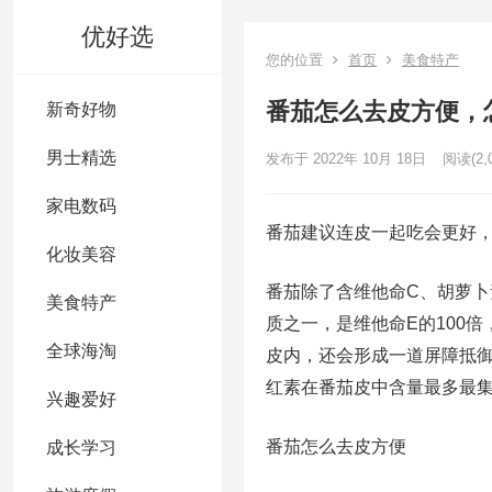
优好选
您的位置
首页
美食特产
番茄怎么去皮方便，
新奇好物
男士精选
发布于 2022年 10月 18日
阅读
(2,
家电数码
番茄建议连皮一起吃会更好
化妆美容
番茄除了含维他命C、胡萝
美食特产
质之一，是维他命E的100
全球海淘
皮内，还会形成一道屏障抵
红素在番茄皮中含量最多最
兴趣爱好
番茄怎么去皮方便
成长学习